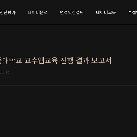
진단평가
데이터분석
면접및컨설팅
데이터교육
부설
동대학교 교수앱교육 진행 결과 보고서
 11:36