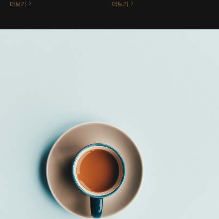
있습니다. 한국빅데이터교육협회 내
자 과정을 운영하고 있으면 참여가
더보기
더보기
DM교육연구소에서는 고교 학점제를
가능하니, 관심있는 대학은 문의 부
제대로 이해하기 위한 다양한 프로그
탁드립니다. (02-6338-8742)성인
램을 진행하고 있습니다. 1. 대학 컨
학습자를 대상으로 기초학습능력진
설팅 고교학점제를 반영하여 일부
단 외 만족도 조사, FGI 프로그램, 델
수업을 진행하는 대학이 늘어나고 있
파이조사 등 연계사업도 진행하고 있
으며, 지역 사회의 거점 대학들은 이
습니다. 한국빅데이터교육협회 (02-
를 활용하여 우리 학교에 자원이 될
6338-8742) 본사 : 경기도 부천시
신입생들을 사전에 관리하고, 학교
길주로 280(프리머스 부천타워, 롯
홍보에 이용하고 있습니다. 이를 위
데시네마 건물) 6층 619~620호 대
한 구체적인 홍보 방안과 수업 진행
치센터 : 서울시 강남구 대치동889-
방안, 대학 홍보 방안에 대한 노하우
47 샹제리제센터b동510호 영통센
를 전수해 드립니다. 2. 대입을 준비
터 : 경기도 수원시 영통구 봉영
하는 중학생 컨설팅 고교학점제가
로 1620 대우월드마크관 2층
도입되면서 입시제도를 새로 이해하
고 진로선택을 새롭게 해야 하는 학
생들을 위한 컨설팅 과정을 진행하고
있습니다. 기존 입시컨설팅 및 고교
학점제..