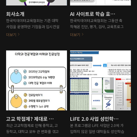
회사소개
AI 사이트로 학습 효율을 극대화하자.
한국빅데이터교육협회는 기존 대학
한국빅데이터교육협회는 그동안 축
사업을 운영하던 기업들과 입시컨설
척해온 진단, 평가, 검사, 교육프로그
팅, 평생교육사업을 진행하던 교육협
램 등을 바탕으로 학교 및 기업에 최
더보기
더보기
회가 모여 기업 및 대학의 데이터 분
적화된 AI 사이트 제작을 도와드립니
석을 진행하면서 재편성되었습니다.
다. 현재 저희 협회에서는 전국 약
2017년부터 다양한 사업을 진행해
50개 대학의 진단을 운영하기 위한
왔으며, 대학을 대상으로 기초학습능
기존 진단 사이트를 보유하고 있으
력진단, NCS역량진단, 심리검사, 진
며, 지금도 수많은 대학이 저희와 함
로성향검사, 취창업평가, 핵심역량진
께 기초학습능력진단, 핵심역량진단,
단, 성인학습자 사업, 직무검사, 만족
NCS직무진단, 심리 및 진로 성향 검
도 조사 및 문항개발, FGI 및 델파이
사, 전공직무역량평가 등을 진행하고
조사, 각종 분석 보고서 제작, 교육 동
있습니다. 현재 지금은 AI 분석이 활
영상 제작 등 다양한 사업을 진행해
성화되면서 이러한 진단 및 분석을
왔습니다. 중고등학생을 대상으로 학
대학의 각 전공학과, 기업의 특정부
원연합회 통계 분석 조사, 입시컨설
서, 중고등학교 등에서 자율적으로
팅, 교육특강 등을 진행하고 있습니
진행하기를 원하는 분들이 많습니다.
고교 학점제? 제대로 된 컨설팅을 진행해보자.
LiFE 2.0 사업 성인학습자 기초학습능력진단 진행 대학 모집
다. 저희 회사에 오시는 길 및 연락
그러나 AI의 발전과 달리 교육시장의
처는 아래와 같습니다. (서울 강남)
AI 이해도는 낮은 편이며, AI를 활용
최근 고교학점제로 인해 중학교, 고
본 프로그램은 LiFE 사업단 2.0에 가
영업 및 사업부 서울시 강남구 대치
한 맞춤형 진단 사이트를 원하는 수
등학교, 대학교 모두 큰 변화를 겪고
입하지 않은 일반 대학들도 성인학습
동 890-54(테헤란로 64길 1..
요는 있어도 공급이 부족한 현실..