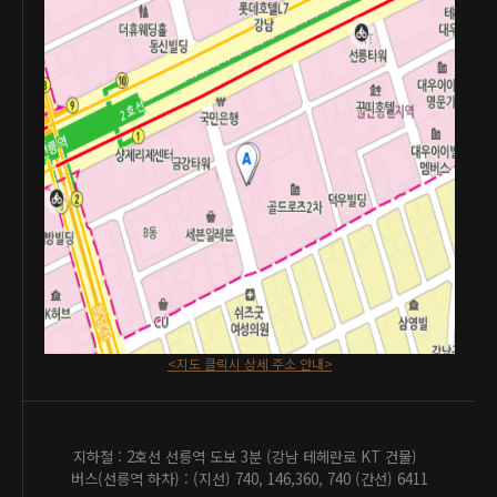
<지도 클릭시 상세 주소 안내>
지하철 : 2호선 선릉역 도보 3분 (강남 테헤란로 KT 건물)
버스(선릉역 하차) : (지선) 740, 146,360, 740 (간선) 6411