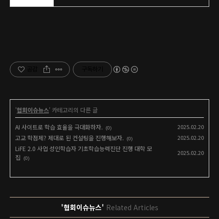
공감
구독하기
'
협회이슈뉴스
' 카테고리의 다른 글
AI 사이트로 학습 효율을 극대화하자.
2025.02.20
(0)
고교 학점제? 제대로 된 컨설팅을 진행해보자.
2025.02.20
(0)
LiFE 2.0 사업 성인학습자 기초학습능력진단 진행 대학 모
2025.02.20
집
(0)
'협회이슈뉴스'
Related Articles