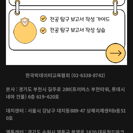
한국빅데이터교육협회 (02-6338-8742)
본사 : 경기도 부천시 길주로 280(프리머스 부천타워, 롯데시
네마 건물) 6층 619~620호
대치센터 : 서울시 강남구 대치동889-47 샹제리제센터b동51
0호
영통센터 : 경기도 수원시 영통구 봉영로 1620 대우월드마크