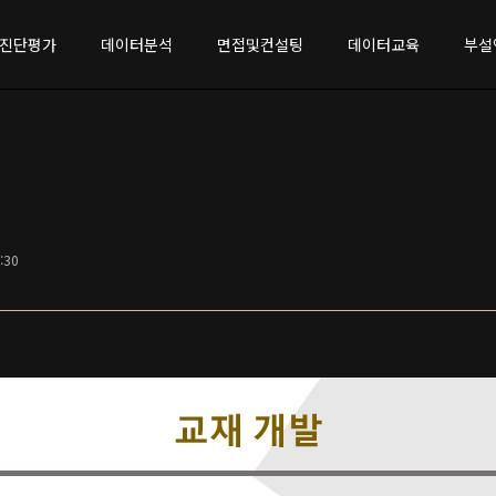
진단평가
데이터분석
면접및컨설팅
데이터교육
부설
7:30