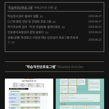
'
학습자진단프로그램
' 카테고리의 다른 글
학습정서검사 결과지 샘플
2019.06.27
(0)
CCTM 종합 진단 및 컨설팅 프로그램
2019.06.27
(0)
자기주도력 검사 - 학생 컨설팅용 결과리포트
2019.06.25
(0)
진로흥미유형검사 문항 분류지
2019.06.24
(0)
금융(은행) 특성화고 수험생 대상 인성검사 프로그램 프로세
2019.06.13
스
(0)
'학습자진단프로그램'
Related Articles