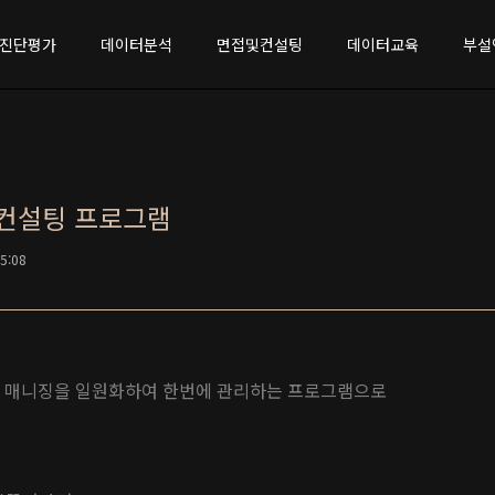
진단평가
데이터분석
면접및컨설팅
데이터교육
부설
및 컨설팅 프로그램
15:08
티칭, 매니징을 일원화하여 한번에 관리하는 프로그램으로