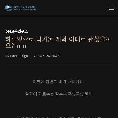
본문 바로가기
DM교육연구소
하루앞으로 다가온 개학 이대로 괜찮을까
요? ㅠㅠ
DMcareerdesign
2020. 5. 26. 18:24
이틀에 한번씩 비가 내리네요..
길가에 가로수는 갈수록 푸릇푸릇 한데