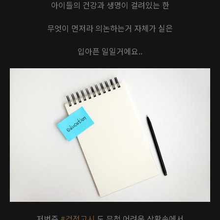
아이들의 건강과 생명이 걸려있는 한
무엇이 먼저라 의논하는거 자체가 실은
입아픈 일일거에요..
저번주
#검정고시
도 무척 어려운 상황속에서