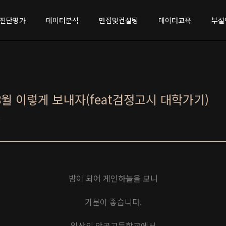
진단평가
데이터분석
면접및컨설팅
데이터교육
부설
8월 이렇게 보내자(feat검정고시 대학가기)
밤이 되어 게인하늘을 보니
기분이 좋습니다.
일산의 안곡고등학교에서