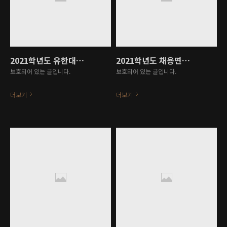
2021학년도 유한대학교 기초학습,직업기초 문항개발집
2021학년도 채용면접전문가 자격과정 운영 결과 보고서(20여개 대학)
보호되어 있는 글입니다.
보호되어 있는 글입니다.
더보기
더보기