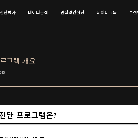
진단평가
데이터분석
면접및컨설팅
데이터교육
부설
프로그램 개요
6:48