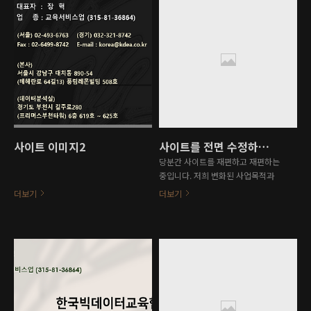
수업을 진행하는 대학이 늘어나고 있
파이조사 등 연계사업도 진행하고 있
으며, 지역 사회의 거점 대학들은 이
습니다. 한국빅데이터교육협회 (02-
를 활용하여 우리 학교에 자원이 될
6338-8742) 본사 : 경기도 부천시
신입생들을 사전에 관리하고, 학교
길주로 280(프리머스 부천타워, 롯
홍보에 이용하고 있습니다. 이를 위
데시네마 건물) 6층 619~620호 대
한 구체적인 홍보 방안과 수업 진행
치센터 : 서울시 강남구 대치동889-
방안, 대학 홍보 방안에 대한 노하우
47 샹제리제센터b동510호 영통센
를 전수해 드립니다. 2. 대입을 준비
터 : 경기도 수원시 영통구 봉영
하는 중학생 컨설팅 고교학점제가
로 1620 대우월드마크관 2층
도입되면서 입시제도를 새로 이해하
사이트 이미지2
사이트를 전면 수정하는 중입니다.
고 진로선택을 새롭게 해야 하는 학
당분간 사이트를 재편하고 재편하는
생들을 위한 컨설팅 과정을 진행하고
중입니다. 저희 변화된 사업목적과
있습니다. 기존 입시컨설팅 및 고교
방향에 맞는 사이트로 재편하겠습니
학점제..
더보기
더보기
다. 잠시 기다려 주세요. 감사합니다.