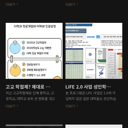
팅, 평생교육사업을 진행하던 교육협
램 등을 바탕으로 학교 및 기업에 최
더보기
더보기
회가 모여 기업 및 대학의 데이터 분
적화된 AI 사이트 제작을 도와드립니
석을 진행하면서 재편성되었습니다.
다. 현재 저희 협회에서는 전국 약
2017년부터 다양한 사업을 진행해
50개 대학의 진단을 운영하기 위한
왔으며, 대학을 대상으로 기초학습능
기존 진단 사이트를 보유하고 있으
력진단, NCS역량진단, 심리검사, 진
며, 지금도 수많은 대학이 저희와 함
로성향검사, 취창업평가, 핵심역량진
께 기초학습능력진단, 핵심역량진단,
단, 성인학습자 사업, 직무검사, 만족
NCS직무진단, 심리 및 진로 성향 검
도 조사 및 문항개발, FGI 및 델파이
사, 전공직무역량평가 등을 진행하고
조사, 각종 분석 보고서 제작, 교육 동
있습니다. 현재 지금은 AI 분석이 활
영상 제작 등 다양한 사업을 진행해
성화되면서 이러한 진단 및 분석을
왔습니다. 중고등학생을 대상으로 학
대학의 각 전공학과, 기업의 특정부
원연합회 통계 분석 조사, 입시컨설
서, 중고등학교 등에서 자율적으로
팅, 교육특강 등을 진행하고 있습니
진행하기를 원하는 분들이 많습니다.
다. 저희 회사에 오시는 길 및 연락
그러나 AI의 발전과 달리 교육시장의
고교 학점제? 제대로 된 컨설팅을 진행해보자.
LiFE 2.0 사업 성인학습자 기초학습능력진단 진행 대학 모집
처는 아래와 같습니다. (서울 강남)
AI 이해도는 낮은 편이며, AI를 활용
최근 고교학점제로 인해 중학교, 고
본 프로그램은 LiFE 사업단 2.0에 가
영업 및 사업부 서울시 강남구 대치
한 맞춤형 진단 사이트를 원하는 수
등학교, 대학교 모두 큰 변화를 겪고
입하지 않은 일반 대학들도 성인학습
동 890-54(테헤란로 64길 1..
요는 있어도 공급이 부족한 현실..
있습니다. 한국빅데이터교육협회 내
자 과정을 운영하고 있으면 참여가
더보기
더보기
DM교육연구소에서는 고교 학점제를
가능하니, 관심있는 대학은 문의 부
제대로 이해하기 위한 다양한 프로그
탁드립니다. (02-6338-8742)성인
램을 진행하고 있습니다. 1. 대학 컨
학습자를 대상으로 기초학습능력진
설팅 고교학점제를 반영하여 일부
단 외 만족도 조사, FGI 프로그램, 델